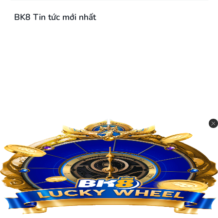
BK8 Tin tức mới nhất