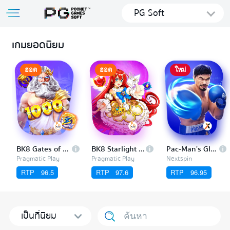
PG Soft
เกมยอดนิยม
ฮอต
ฮอต
ใหม่
BK8 Gates of Olympus 1000
BK8 Starlight Princess
Pac-Man's Glory
Pragmatic Play
Pragmatic Play
Nextspin
RTP
96.5
RTP
97.6
RTP
96.95
เป็นที่นิยม