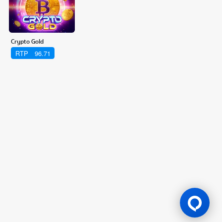
Crypto Gold
RTP
96.71