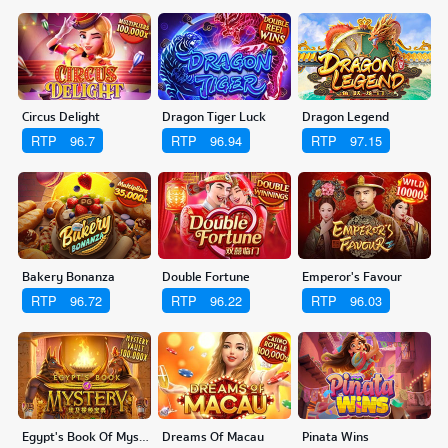
Circus Delight
Dragon Tiger Luck
Dragon Legend
RTP
96.7
RTP
96.94
RTP
97.15
Bakery Bonanza
Double Fortune
Emperor's Favour
RTP
96.72
RTP
96.22
RTP
96.03
Egypt's Book Of Mystery
Dreams Of Macau
Pinata Wins