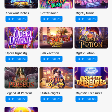
Knockout Riches
Graffiti Rush
Mighty Mania
RTP
96.75
RTP
96.75
RTP
96.76
Opera Dynasty
Bali Vacation
Mystic Potion
RTP
96.79
RTP
96.71
RTP
96.73
Legend Of Perseus
Oishi Delights
Majestic Treasures
RTP
96.77
RTP
96.75
RTP
96.68