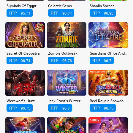
Symbols Of Egypt
Galactic Gems
Shaolin Soccer
RTP
95.71
RTP
96.74
RTP
96.93
Secret Of Cleopatra
Zombie Outbreak
Guardians Of Ice And Fire
RTP
96.74
RTP
96.76
RTP
96.7
Jack Frost's Winter
Reel Royale Showdown
Werewolf's Hunt
RTP
96.7
RTP
96.75
RTP
96.75