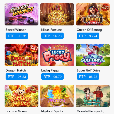
Speed Winner
Midas Fortune
Queen Of Bounty
RTP
96.72
RTP
96.73
RTP
96.74
Dragon Hatch
Lucky Piggy
Super Golf Drive
RTP
96.83
RTP
96.79
RTP
96.78
Fortune Mouse
Mystical Spirits
Oriental Prosperity