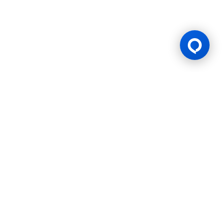
ใบอนุญาตเกม
BK8 ดำเนินการโดยบริษัท Mettlemind Tech Ltd. หมายเลขจดทะเบียน
15779 ที่อยู่จดทะเบียน: ฮัมชาโก, เมืองมูตซามูดู, เกาะอองฌวน , สหภาพคอ
โมโรส BK8ได้รับใบอนุญาตและอยู่ภายใต้การกำกับดูแลโดยรัฐบาลเกาะอองฌ
วน สหภาพคอโมโรส ภายใต้ใบอนุญาตเลขที่ ALSI-202504032-FI2 BK8
ปฏิบัติตามข้อกำหนดและกฎระเบียบทางกฎหมายอย่างเคร่งครัด และได้รับ