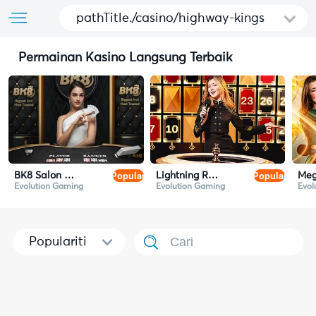
pathTitle./casino/highway-kings
Permainan Kasino Langsung Terbaik
Popular
Popular
BK8 Salon Prive Baccarat
Lightning Roulette
Meg
Evolution Gaming
Evolution Gaming
Evol
Populariti