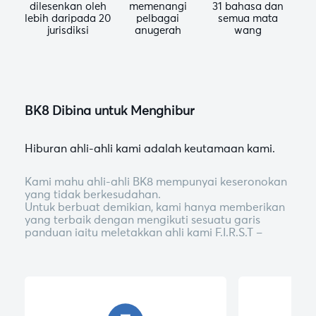
dilesenkan oleh
memenangi
31 bahasa dan
lebih daripada 20
pelbagai
semua mata
jurisdiksi
anugerah
wang
BK8 Dibina untuk Menghibur
Hiburan ahli-ahli kami adalah keutamaan kami.
Kami mahu ahli-ahli BK8 mempunyai keseronokan
yang tidak berkesudahan.
Untuk berbuat demikian, kami hanya memberikan
yang terbaik dengan mengikuti sesuatu garis
panduan iaitu meletakkan ahli kami F.I.R.S.T –