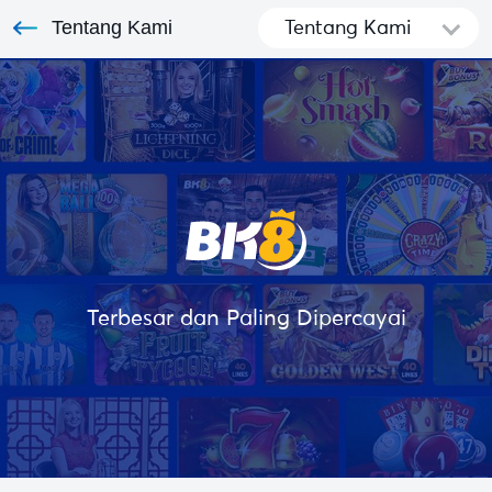
Tentang Kami
Tentang Kami
Terbesar dan Paling Dipercayai