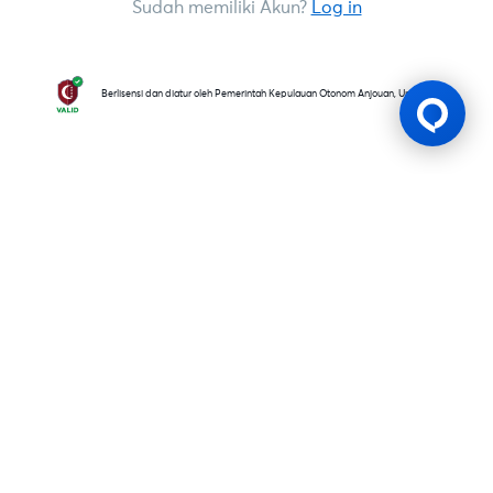
Sudah memiliki Akun?
Log in
Berlisensi dan diatur oleh Pemerintah Kepulauan Otonom Anjouan, Uni Komoro
Lesen Permainan
BK8 dioperasikan oleh Mettlemind Tech Ltd., dengan nomor
registrasi: 15779, dan alamat terdaftar di Hamchako,
Mutsamudu, Pulau Otonom Anjouan, Uni Komoro. BK8
berlisensi dan teregulasi oleh Pemerintah Pulau Otonom