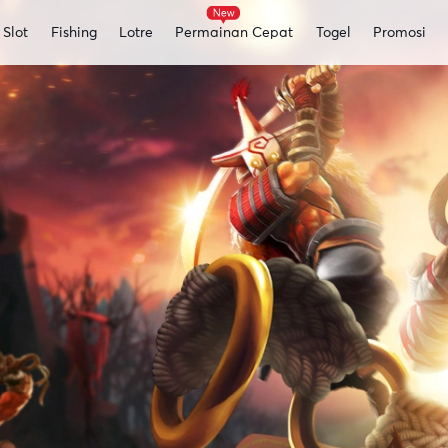
Slot
Fishing
Lotre
Permainan Cepat
Togel
Promosi