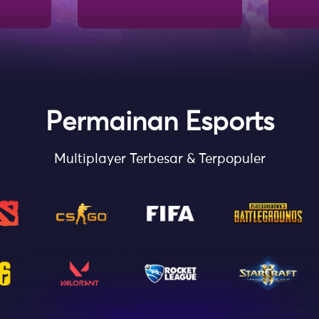
Permainan Esports
Multiplayer Terbesar & Terpopuler